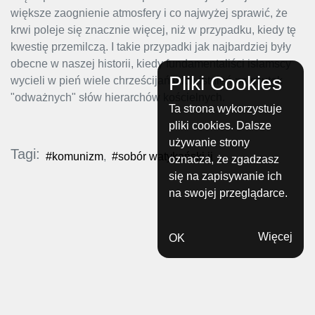
większe zaognienie atmosfery i co najwyżej sprawić, że
krwi poleje się znacznie więcej, niż w przypadku, kiedy tę
kwestię przemilczą. I takie przypadki jak najbardziej były
obecne w naszej historii, kiedy fundamentaliści islamscy
Pliki Cookies
wycieli w pień wiele chrześcijańskich istnień na skutek
"odważnych" słów hierarchów kościelnych.
Ta strona wykorzystuje
pliki cookies. Dalsze
używanie strony
Tagi:
#komunizm
,
#sobór watykański ii
oznacza, że zgadzasz
się na zapisywanie ich
na swojej przeglądarce.
Więcej
OK