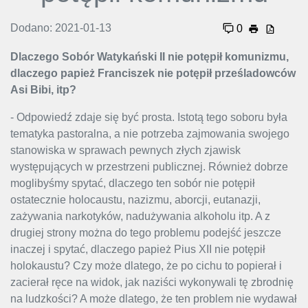
Dodano: 2021-01-13
0
Dlaczego Sobór Watykański II nie potępił komunizmu,
dlaczego papież Franciszek nie potępił prześladowców
Asi Bibi, itp?
- Odpowiedź zdaje się być prosta. Istotą tego soboru była
tematyka pastoralna, a nie potrzeba zajmowania swojego
stanowiska w sprawach pewnych złych zjawisk
występujących w przestrzeni publicznej. Również dobrze
moglibyśmy spytać, dlaczego ten sobór nie potępił
ostatecznie holocaustu, nazizmu, aborcji, eutanazji,
zażywania narkotyków, nadużywania alkoholu itp. A z
drugiej strony można do tego problemu podejść jeszcze
inaczej i spytać, dlaczego papież Pius XII nie potępił
holokaustu? Czy może dlatego, że po cichu to popierał i
zacierał ręce na widok, jak naziści wykonywali tę zbrodnię
na ludzkości? A może dlatego, że ten problem nie wydawał