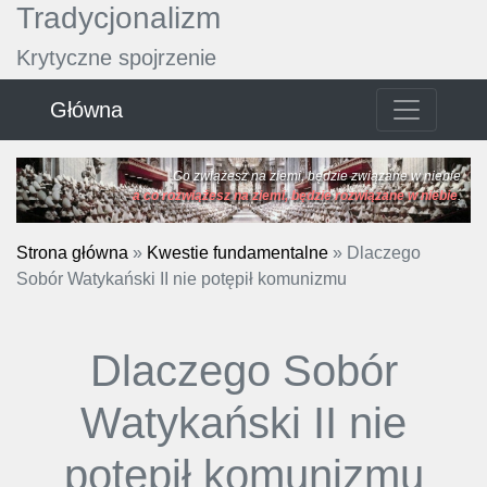
Tradycjonalizm
Krytyczne spojrzenie
Główna
Co zwiążesz na ziemi, będzie związane w niebie
a co rozwiążesz na ziemi, będzie rozwiązane w niebie
.
Strona główna
»
Kwestie fundamentalne
»
Dlaczego
Sobór Watykański II nie potępił komunizmu
Dlaczego Sobór
Watykański II nie
potępił komunizmu