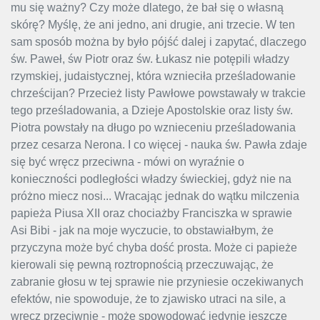
mu się ważny? Czy może dlatego, że bał się o własną
skórę? Myślę, że ani jedno, ani drugie, ani trzecie. W ten
sam sposób można by było pójść dalej i zapytać, dlaczego
św. Paweł, św Piotr oraz św. Łukasz nie potępili władzy
rzymskiej, judaistycznej, która wznieciła prześladowanie
chrześcijan? Przecież listy Pawłowe powstawały w trakcie
tego prześladowania, a Dzieje Apostolskie oraz listy św.
Piotra powstały na długo po wznieceniu prześladowania
przez cesarza Nerona. I co więcej - nauka św. Pawła zdaje
się być wręcz przeciwna - mówi on wyraźnie o
konieczności podległości władzy świeckiej, gdyż nie na
próżno miecz nosi... Wracając jednak do wątku milczenia
papieża Piusa XII oraz chociażby Franciszka w sprawie
Asi Bibi - jak na moje wyczucie, to obstawiałbym, że
przyczyna może być chyba dość prosta. Może ci papieże
kierowali się pewną roztropnością przeczuwając, że
zabranie głosu w tej sprawie nie przyniesie oczekiwanych
efektów, nie spowoduje, że to zjawisko utraci na sile, a
wręcz przeciwnie - może spowodować jedynie jeszcze