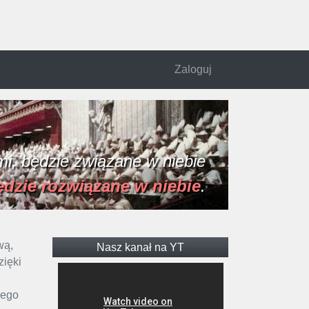
Zaloguj
i, będzie związane w niebie
ędzie rozwiązane w niebie
.
wą,
Nasz kanał na YT
zięki
nego