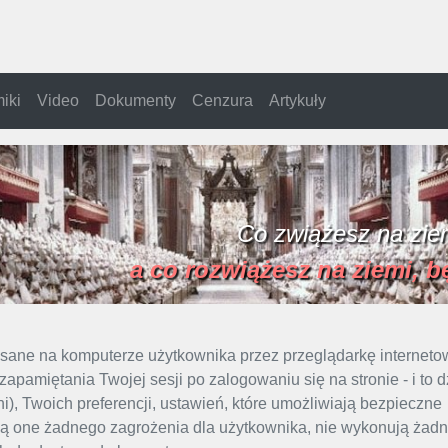
iki
Video
Dokumenty
Cenzura
Artykuły
Co zwiążesz na ziem
a co rozwiążesz na ziemi, b
apisane na komputerze użytkownika przez przeglądarkę interneto
apamiętania Twojej sesji po zalogowaniu się na stronie - i to d
i), Twoich preferencji, ustawień, które umożliwiają bezpieczne
ają one żadnego zagrożenia dla użytkownika, nie wykonują żad