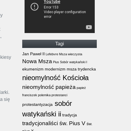
sy
t
,
Tagi
Jan Paweł II
Lefebvre
Msza wieczysta
kiesy
Nowa Msza
Pius
Sobór watykański I
ekumenizm
modernizm
msza trydencka
nieomylność Kościoła
nieomylność papieża
papież
arki.
franciszek
polemika
protestanci
a się
sobór
protestantyzacja
watykański ii
tradycja
tradycjonaliści
św. Pius V
św.