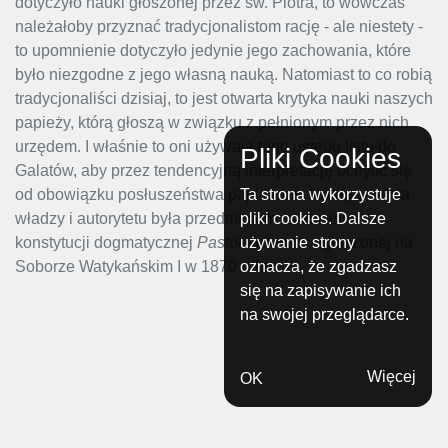
dotyczyło nauki głoszonej przez św. Piotra, to wówczas
należałoby przyznać tradycjonalistom rację - ale niestety -
to upomnienie dotyczyło jedynie jego zachowania, które
było niezgodne z jego własną nauką. Natomiast to co robią
tradycjonaliści dzisiaj, to jest otwarta krytyka nauki naszych
papieży, którą głoszą w związku z pełnionym przez nich
urzędem. I właśnie to oni używają tego ustępu listu do
Pliki Cookies
Galatów, aby przez tendencyjną interpretację uchylić się
Ta strona wykorzystuje
od obowiązku posłuszeństwa papieżowi, którego pełnia
pliki cookies. Dalsze
władzy i autorytetu była przedmiotem nauczania
używanie strony
konstytucji dogmatycznej
Pastor aeternus
ogłoszonej na
oznacza, że zgadzasz
Soborze Watykańskim I w 1870 roku.
się na zapisywanie ich
na swojej przeglądarce.
Więcej
OK