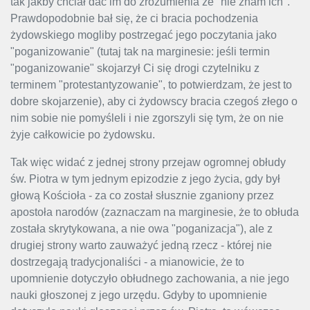
tak jakby chciał dać im do zrozumienia że "nie znam ich".
Prawdopodobnie bał się, że ci bracia pochodzenia
żydowskiego mogliby postrzegać jego poczytania jako
"poganizowanie" (tutaj tak na marginesie: jeśli termin
"poganizowanie" skojarzył Ci się drogi czytelniku z
terminem "protestantyzowanie", to potwierdzam, że jest to
dobre skojarzenie), aby ci żydowscy bracia czegoś złego o
nim sobie nie pomyśleli i nie zgorszyli się tym, że on nie
żyje całkowicie po żydowsku.
Tak więc widać z jednej strony przejaw ogromnej obłudy
św. Piotra w tym jednym epizodzie z jego życia, gdy był
głową Kościoła - za co został słusznie zganiony przez
apostoła narodów (zaznaczam na marginesie, że to obłuda
została skrytykowana, a nie owa "poganizacja"), ale z
drugiej strony warto zauważyć jedną rzecz - której nie
dostrzegają tradycjonaliści - a mianowicie, że to
upomnienie dotyczyło obłudnego zachowania, a nie jego
nauki głoszonej z jego urzędu. Gdyby to upomnienie