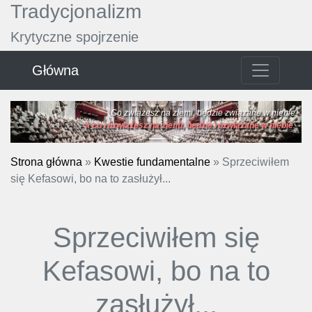
Tradycjonalizm
Krytyczne spojrzenie
Główna
Co zwiążesz na ziemi, będzie związane w niebie
a co rozwiążesz na ziemi, będzie rozwiązane w niebie
.
Strona główna
»
Kwestie fundamentalne
»
Sprzeciwiłem
się Kefasowi, bo na to zasłużył...
Sprzeciwiłem się
Kefasowi, bo na to
zasłużył...