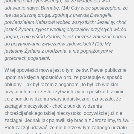
pochodzenia żydowskiego, tak że wciągnięto w to
udawanie nawet Barnabę. (14) Gdy więc spostrzegłem, że
nie idą słuszną drogą, zgodną z prawdą Ewangelii,
powiedziałem Kefasowi wobec wszystkich: Jeżeli ty, choć
jesteś Żydem, żyjesz według obyczajów przyjętych wśród
pogan, a nie wśród Żydów, to jak możesz zmuszać pogan
do przyjmowania zwyczajów żydowskich? (15) My
jesteśmy Żydami z urodzenia, a nie pogrążonymi w
grzechach poganami.
W tej opowieści mowa jest o tym, że św. Paweł publicznie
upomina księcia apostołów o to, że postępuje w sposób
obłudny - jak był razem z poganami, to był ich wielkim
przyjacielem i uczestniczył w ich życiu i posiłkach z nimi -
co z punktu widzenia wiary judaistycznej oznaczało, że
zaciągał nieczystość - choć z punktu widzenia
chrześcijańskiego takiej nieczystości oczywiście już nie
zaciągał. Jednak jak pojawili się bracia z Jerozolimy, to św.
Piotr zaczął udawać, że nie bierze w tym żadnego udziału -