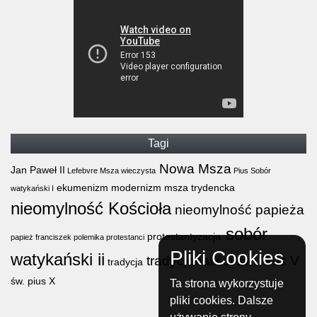
Tagi
Nowa Msza
Jan Paweł II
Lefebvre
Msza wieczysta
Pius
Sobór
ekumenizm
modernizm
msza trydencka
watykański I
nieomylność Kościoła
nieomylność papieża
sobór
protestantyzacja
papież franciszek
polemika
protestanci
Pliki Cookies
watykański ii
tradycjonaliści
św. Pius V
tradycja
św. pius X
Ta strona wykorzystuje
pliki cookies. Dalsze