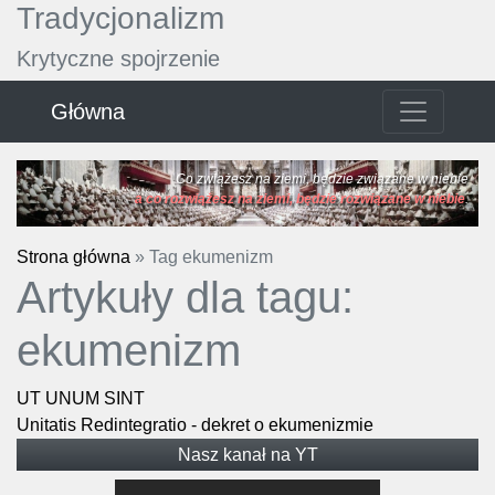
Tradycjonalizm
Krytyczne spojrzenie
Główna
Co zwiążesz na ziemi, będzie związane w niebie
a co rozwiążesz na ziemi, będzie rozwiązane w niebie
.
Strona główna
»
Tag ekumenizm
Artykuły dla tagu:
ekumenizm
UT UNUM SINT
Unitatis Redintegratio - dekret o ekumenizmie
Nasz kanał na YT